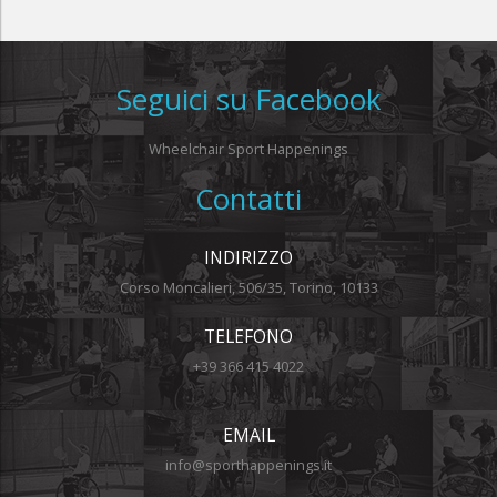
Seguici su Facebook
Wheelchair Sport Happenings
Contatti
INDIRIZZO
Corso Moncalieri, 506/35, Torino, 10133
TELEFONO
+39 366 415 4022
EMAIL
info@sporthappenings.it