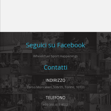
Seguici su Facebook
Wheelchair Sport Happenings
Contatti
INDIRIZZO
Corso Moncalieri, 506/35, Torino, 10133
TELEFONO
+39 366 415 4022