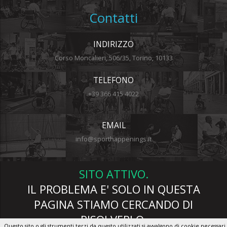
Contatti
INDIRIZZO
Corso Moncalieri, 506/35, Torino, 10133
TELEFONO
+39 366 415 4022
EMAIL
info@sporthappenings.it
SITO ATTIVO.
IL PROBLEMA E' SOLO IN QUESTA
PAGINA STIAMO CERCANDO DI
RISOLVERLO.
Questo sito o gli strumenti terzi da questo utilizzati si avvalgono di cookie necessari