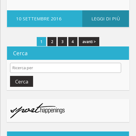
10 SETTEMBRE 2016
LEGGI DI PIÙ
1
2
3
4
avanti >
Cerca
Cerca