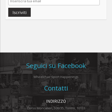
Iscriviti
Seguici su Facebook
Wheelchair Sport Happenings
Contatti
INDIRIZZO
Corso Moncalieri, 506/35, Torino, 10133