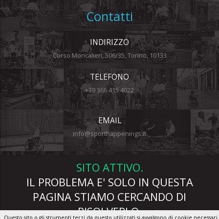
Contatti
INDIRIZZO
Corso Moncalieri, 506/35, Torino, 10133
TELEFONO
+39 366 415 4022
EMAIL
info@sporthappenings.it
SITO ATTIVO.
IL PROBLEMA E' SOLO IN QUESTA
PAGINA STIAMO CERCANDO DI
RISOLVERLO.
Questo sito o gli strumenti terzi da questo utilizzati si avvalgono di cookie necessari