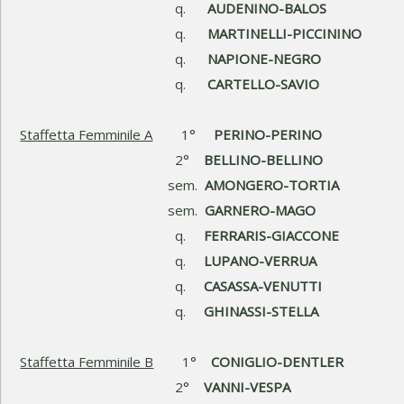
q.
AUDENINO-BALOS
q.
MARTINELLI-PICCININO
q.
NAPIONE-NEGRO
q.
CARTELLO-SAVIO
Staffetta Femminile A
1°
PERINO-PERINO
2°
BELLINO-BELLINO
sem.
AMONGERO-TORTIA
sem.
GARNERO-MAGO
q.
FERRARIS-GIACCONE
q.
LUPANO-VERRUA
q.
CASASSA-VENUTTI
q.
GHINASSI-STELLA
Staffetta Femminile B
1°
CONIGLIO-DENTLER
2°
VANNI-VESPA