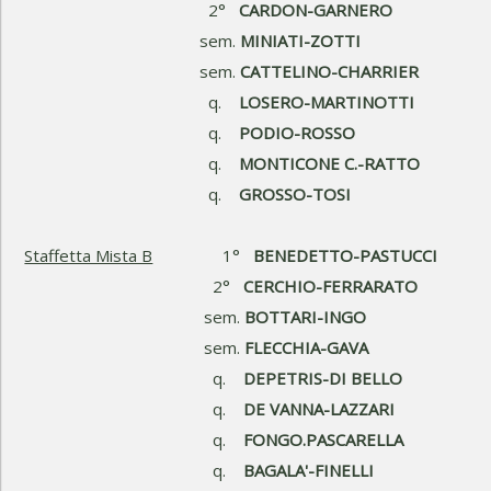
2°
CARDON-GARNERO
sem.
MINIATI-ZOTTI
sem.
CATTELINO-CHARRIER
q.
LOSERO-MARTINOTTI
q.
PODIO-ROSSO
q.
MONTICONE C.-RATTO
q.
GROSSO-TOSI
Staffetta Mista B
1°
BENEDETTO-PASTUCCI
2°
CERCHIO-FERRARATO
sem.
BOTTARI-INGO
sem.
FLECCHIA-GAVA
q.
DEPETRIS-DI BELLO
q.
DE VANNA-LAZZARI
q.
FONGO.PASCARELLA
q.
BAGALA'-FINELLI