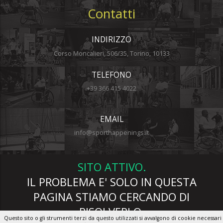
Contatti
INDIRIZZO
Corso Moncalieri, 506/35, Torino, 10133
TELEFONO
+39 366 415 4022
EMAIL
info@sporthappenings.it
SITO ATTIVO.
IL PROBLEMA E' SOLO IN QUESTA
PAGINA STIAMO CERCANDO DI
RISOLVERLO.
Questo sito o gli strumenti terzi da questo utilizzati si avvalgono di cookie necessari