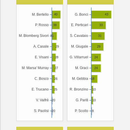
M. Bertello
G. Bonci
40
43
P. Rosso
E. Perticari
38
33
M. Blomberg Sivori
S. Cavataio
31
31
A. Casale
M. Giugale
29
29
E. Visani
G. Villarruel
28
24
M. Marsa' Murray
M. Graci
27
24
C. Bosco
M. Gebbia
26
18
E. Trucano
R. Bronzino
25
10
V. Valfrè
G. Pariti
20
10
S. Paolisi
P. Scollo
20
8