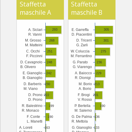
Staffetta
Staffetta
maschile A
maschile B
A. Siclari
E. Garreffa
293
305
R. Vanni
D. Piacentini
M. Grosso
D. Tricerri
268
301
M. Matteini
G. Zarli
C. Occhi
W. Coluccia
251
275
F. Piccinni
M. Ferrantino
D. Cavagnolo
G. Parato
248
236
B. Olivero
G. Viarengo
E. Gianoglio
A. Baiocco
242
229
B. Gianoglio
R. Dionigi
D. Barberis
M. Borio
230
213
M. Viano
A. Borio
D. Prono
F. Brogi
222
201
D. Prono
V. Rosso
R. Balestrino
P. Bertella
199
190
R. Monaco
M. Salerno
F. Conte
G. De Palma
190
136
L. Manetti
R. Mettola
A. Loreti
G. Gianoglio
163
133