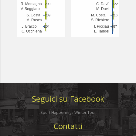
R. Montagna
C. Davi'
209
222
V. Seggiaro
M. Davi'
S. Costa
M. Costa
209
216
M. Rusca
S. Richiero
J. Bracco
I. Picciau
204
187
C. Occhiena
L. Taddei
Seguici su Facebook
Sport Happenings Winter Tour
Contatti