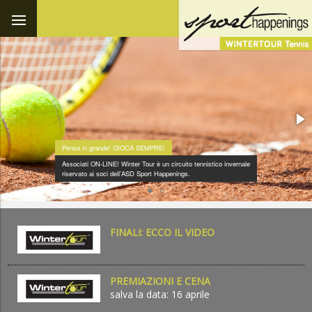
Pensa in grande! GIOCA SEMPRE!
Associati ON-LINE! Winter Tour è un circuito tennistico invernale
riservato ai soci dell'ASD Sport Happenings.
FINALI: ECCO IL VIDEO
PREMIAZIONI E CENA
salva la data: 16 aprile