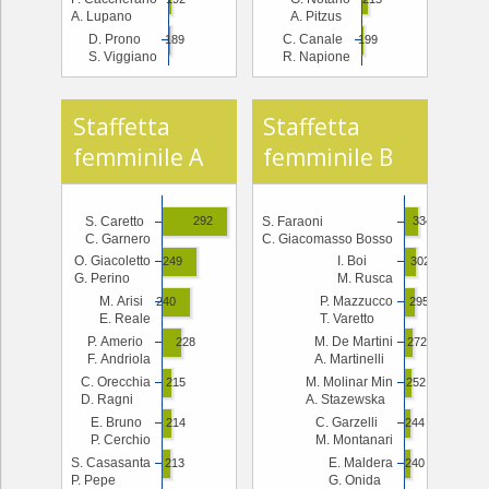
A. Lupano
A. Pitzus
D. Prono
C. Canale
189
199
S. Viggiano
R. Napione
Staffetta
Staffetta
femminile A
femminile B
S. Caretto
S. Faraoni
292
334
C. Garnero
C. Giacomasso Bosso
O. Giacoletto
I. Boi
249
302
G. Perino
M. Rusca
M. Arisi
P. Mazzucco
240
295
E. Reale
T. Varetto
P. Amerio
M. De Martini
228
272
F. Andriola
A. Martinelli
C. Orecchia
M. Molinar Min
215
252
D. Ragni
A. Stazewska
E. Bruno
C. Garzelli
214
244
P. Cerchio
M. Montanari
S. Casasanta
E. Maldera
213
240
P. Pepe
G. Onida