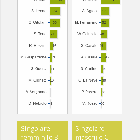
S. Leone
A. Agrosi
34
53
S. Ortolani
M. Ferrantino
33
52
S. Torta
W. Coluccia
27
48
R. Rossini
S. Casale
16
46
M. Gaspardone
A. Casale
13
45
S. Guerci
S. Carlino
11
40
M. Cignetti
C. La Neve
10
39
V. Vergnano
P. Pasero
9
38
D. Nebiolo
V. Rosso
9
36
Singolare
Singolare
femminile B
maschile C