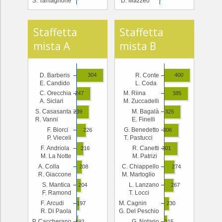
S. Tamagnone
D. Mazzeo
Staffetta
Staffetta
mista A
mista B
D. Barberis
R. Conte
304
400
E. Candido
L. Coda
C. Orecchia
M. Riina
247
385
A. Siclari
M. Zuccadelli
S. Casasanta
M. Bagalà
239
325
R. Vanni
E. Finelli
F. Biorci
G. Benedetto
226
306
P. Vieceli
T. Pastucci
F. Andriola
R. Canetti
216
301
M. La Notte
M. Patrizi
A. Colla
C. Chiappello
208
274
R. Giaccone
M. Martoglio
S. Mantica
L. Lanzano
204
267
F. Ramond
T. Locci
F. Arcudi
M. Cagnin
197
230
R. Di Paola
G. Del Peschio
P. Caccherano
G. Notario
192
215