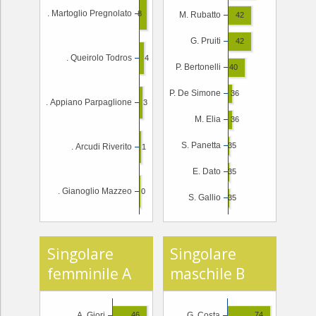
. Martoglio Pregnolato
8
M. Rubatto
42
G. Pruiti
42
. Queirolo Todros
4
P. Bertonelli
40
P. De Simone
36
. Appiano Parpaglione
3
M. Elia
36
S. Panetta
35
. Arcudi Riverito
1
E. Dato
35
. Gianoglio Mazzeo
0
S. Gallio
35
Singolare
Singolare
femminile A
maschile B
A. Giori
G. Costa
46
74