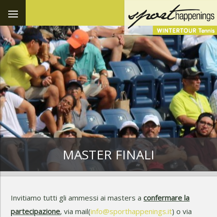
MASTER FINALI
Invitiamo tutti gli ammessi ai masters a
confermare la
partecipazione
, via mail(
info@sporthappenings.it
) o via