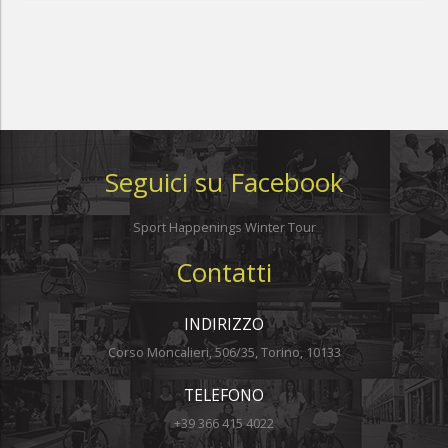
Seguici su Facebook
Sport Happenings Winter Tour
Contatti
INDIRIZZO
Corso Moncalieri, 506/35, Torino, 10133
TELEFONO
+39 366 415 4022