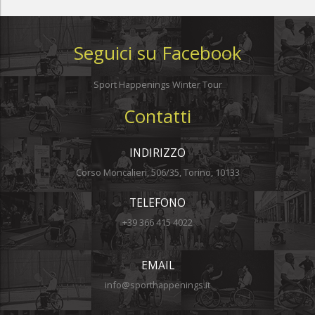
Seguici su Facebook
Sport Happenings Winter Tour
Contatti
INDIRIZZO
Corso Moncalieri, 506/35, Torino, 10133
TELEFONO
+39 366 415 4022
EMAIL
info@sporthappenings.it