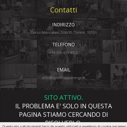
Contatti
INDIRIZZO
Corso Moncalieri, 506/35, Torino, 10133
TELEFONO
+39 366 415 4022
EMAIL
info@sporthappenings.it
SITO ATTIVO.
IL PROBLEMA E' SOLO IN QUESTA
PAGINA STIAMO CERCANDO DI
RISOLVERLO.
Questo sito o gli strumenti terzi da questo utilizzati si avvalgono di cookie necessari