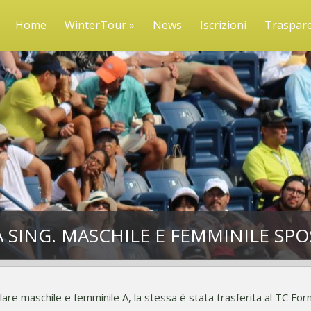
Home
WinterTour »
News
Iscrizioni
Traspar
 SING. MASCHILE E FEMMINILE SP
are maschile e femminile A, la stessa è stata trasferita al TC Forn