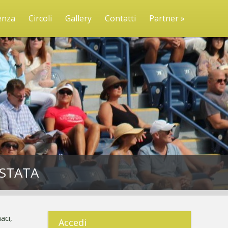
enza
Circoli
Gallery
Contatti
Partner »
OSTATA
aci,
Accedi