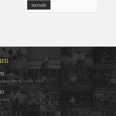
Iscriviti
tti
ZO
alieri, 506/35, Torino, 10133
NO
5 4022