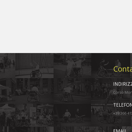
Conta
INDIRIZ
Corso Monc
TELEFO
+39 366 41
EMAIL