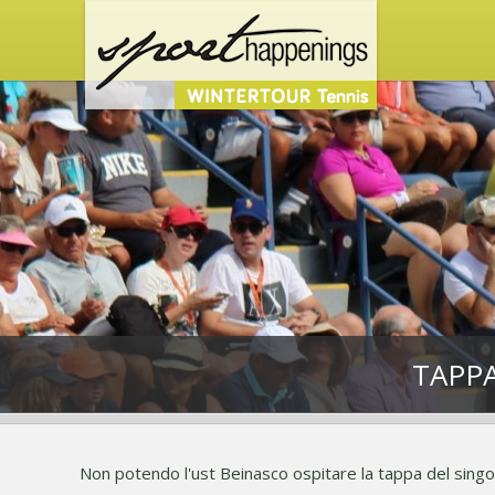
TAPPA
Non potendo l'ust Beinasco ospitare la tappa del singol